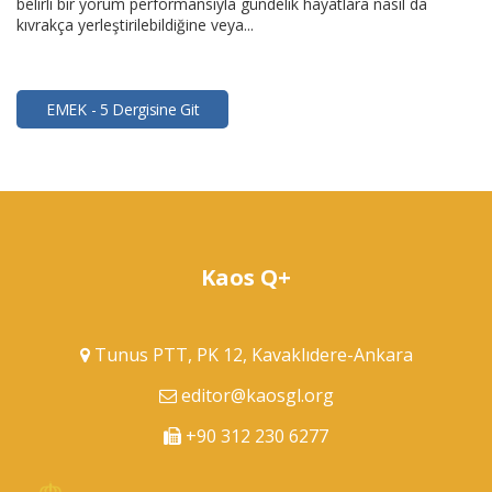
belirli bir yorum performansıyla gündelik hayatlara nasıl da
kıvrakça yerleştirilebildiğine veya...
EMEK - 5 Dergisine Git
Kaos Q+
Tunus PTT, PK 12, Kavaklıdere-Ankara
editor@kaosgl.org
+90 312 230 6277