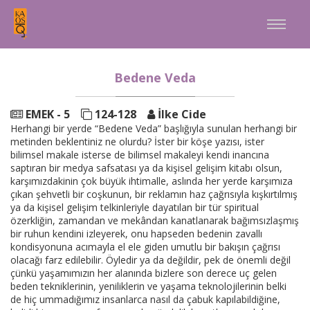
a
Bedene Veda
EMEK - 5
124-128
İlke Cide
Herhangi bir yerde “Bedene Veda” başlığıyla sunulan herhangi bir
metinden beklentiniz ne olurdu? İster bir köşe yazısı, ister
bilimsel makale isterse de bilimsel makaleyi kendi inancına
saptıran bir medya safsatası ya da kişisel gelişim kitabı olsun,
karşımızdakinin çok büyük ihtimalle, aslında her yerde karşımıza
çıkan şehvetli bir coşkunun, bir reklamın haz çağrısıyla kışkırtılmış
ya da kişisel gelişim telkinleriyle dayatılan bir tür spiritual
özerkliğin, zamandan ve mekândan kanatlanarak bağımsızlaşmış
bir ruhun kendini izleyerek, onu hapseden bedenin zavallı
kondisyonuna acımayla el ele giden umutlu bir bakışın çağrısı
olacağı farz edilebilir. Öyledir ya da değildir, pek de önemli değil
çünkü yaşamımızın her alanında bizlere son derece uç gelen
beden tekniklerinin, yeniliklerin ve yaşama teknolojilerinin belki
de hiç ummadığımız insanlarca nasıl da çabuk kapılabildiğine,