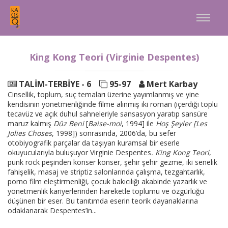
a
King Kong Teori (Virginie Despentes)
TALİM-TERBİYE - 6
95-97
Mert Karbay
Cinsellik, toplum, suç temaları üzerine yayımlanmış ve yine
kendisinin yönetmenliğinde filme alınmış iki roman (içerdiği toplu
tecavüz ve açık duhul sahneleriyle sansasyon yaratıp sansüre
maruz kalmış
Düz
Beni
[
Baise-moi
, 1994] ile
Hoş
Şeyler
[Les
Jolies
Choses
, 1998]) sonrasında, 2006’da, bu sefer
otobiyografik parçalar da taşıyan kuramsal bir eserle
okuyucularıyla buluşuyor Virginie Despentes
.
King
Kong
Teori
,
punk rock peşinden konser konser, şehir şehir gezme, iki senelik
fahişelik, masaj ve striptiz salonlarında çalışma, tezgahtarlık,
porno film eleştirmenliği, çocuk bakıcılığı akabinde yazarlık ve
yönetmenlik kariyerlerinden hareketle toplumu ve özgürlüğü
düşünen bir eser. Bu tanıtımda eserin teorik dayanaklarına
odaklanarak Despentes’in...